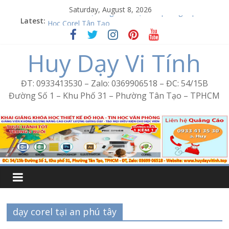
Skip
Saturday, August 8, 2026
to
Latest:
Word Bình Trị Đông – Tin học văn phòng cấp tốc
content
Học Corel Tân Tạo
Cách tạo USB Boot bằng Ventoy
Huy Dạy Vi Tính
Khóa học Photoshop tại Tân Tạo
Excel Bình Trị Đông – Vi tính văn phòng cấp tốc
ĐT: 0933413530 – Zalo: 0369906518 – ĐC: 54/15B
Đường Số 1 – Khu Phố 31 – Phường Tân Tạo – TPHCM
dạy corel tại an phú tây