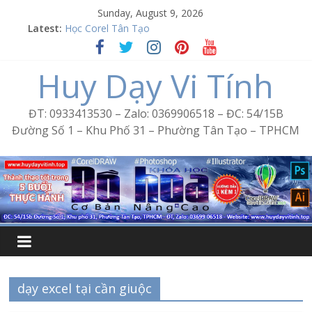
Skip
Sunday, August 9, 2026
to
Latest:
Học Corel Tân Tạo
content
Cách tạo USB Boot bằng Ventoy
Khóa học Photoshop tại Tân Tạo
Huy Dạy Vi Tính
Excel Bình Trị Đông – Vi tính văn phòng cấp tốc
Word Bình Trị Đông – Tin học văn phòng cấp tốc
ĐT: 0933413530 – Zalo: 0369906518 – ĐC: 54/15B
Đường Số 1 – Khu Phố 31 – Phường Tân Tạo – TPHCM
dạy excel tại cần giuộc