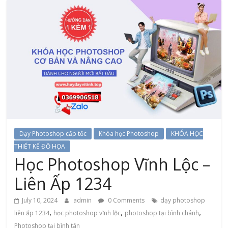
Dạy Photoshop cấp tốc
Khóa học Photoshop
KHÓA HỌC
THIẾT KẾ ĐỒ HỌA
Học Photoshop Vĩnh Lộc –
Liên Ấp 1234
July 10, 2024
admin
0 Comments
dạy photoshop
,
,
,
liên ấp 1234
học photoshop vĩnh lộc
photoshop tại bình chánh
Photoshop tại bình tân