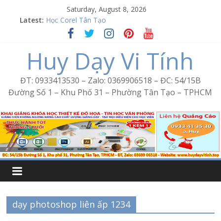
Skip
Saturday, August 8, 2026
to
Latest:
Học Corel Tân Tạo
content
Cách tạo USB Boot bằng Ventoy
Khóa học Photoshop tại Tân Tạo
Huy Dạy Vi Tính
Excel Bình Trị Đông – Vi tính văn phòng cấp tốc
Word Bình Trị Đông – Tin học văn phòng cấp tốc
ĐT: 0933413530 – Zalo: 0369906518 – ĐC: 54/15B
Đường Số 1 – Khu Phố 31 – Phường Tân Tạo – TPHCM
dạy photoshop liên ấp 1234