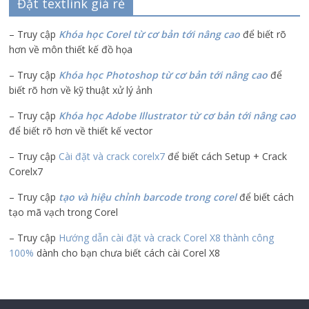
Đặt textlink giá rẻ
– Truy cập
Khóa học Corel từ cơ bản tới nâng cao
để biết rõ
hơn về môn thiết kế đồ họa
– Truy cập
Khóa học Photoshop từ cơ bản tới nâng cao
để
biết rõ hơn về kỹ thuật xử lý ảnh
– Truy cập
Khóa học Adobe Illustrator
từ cơ bản tới nâng cao
để biết rõ hơn về thiết kế vector
– Truy cập
Cài đặt và crack corelx7
để biết cách Setup + Crack
Corelx7
– Truy cập
tạo và hiệu chỉnh barcode trong corel
để biết cách
tạo mã vạch trong Corel
– Truy cập
Hướng dẫn cài đặt và crack Corel X8 thành công
100%
dành cho bạn chưa biết cách cài Corel X8