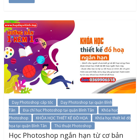
Dạy Photoshop cấp tốc
Dạy Photoshop tại quận Bình
Tân
Địa chỉ học Photoshop tại quận Bình Tân
Khóa học
Photoshop
KHÓA HỌC THIẾT KẾ ĐỒ HỌA
Khóa học thiết kế đồ
họa tại quận Bình Tân
Thủ thuật Photoshop
Học Photoshop ngắn hạn từ cơ bản