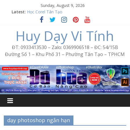
Skip
Sunday, August 9, 2026
to
Latest:
Học Corel Tân Tạo
content
Cách tạo USB Boot bằng Ventoy
Khóa học Photoshop tại Tân Tạo
Huy Dạy Vi Tính
Excel Bình Trị Đông – Vi tính văn phòng cấp tốc
Word Bình Trị Đông – Tin học văn phòng cấp tốc
ĐT: 0933413530 – Zalo: 0369906518 – ĐC: 54/15B
Đường Số 1 – Khu Phố 31 – Phường Tân Tạo – TPHCM
dạy photoshop ngắn hạn