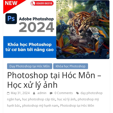
Dạy Photoshop tại Hóc Môn
Khóa học Photoshop
Photoshop tại Hóc Môn –
Học xử lý ảnh
May 31, 2024
admin
0 Comments
dạy photoshop
,
,
,
ngắn hạn
học photoshop cấp tốc
học xử lý ảnh
photoshop mỹ
,
,
hạnh bắc
photoshop mỹ hạnh nam
Photoshop tại Hóc Môn