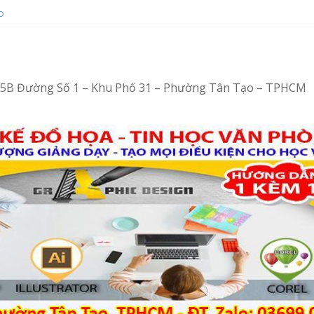
o
ot bằng Ventoy
op tại Tân Tạo
ng – Vi tính văn phòng cấp tốc
ng – Tin học văn phòng cấp tốc
4/15B Đường Số 1 – Khu Phố 31 – Phường Tân Tạo – TPHCM