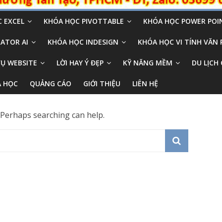
 EXCEL
KHÓA HỌC PIVOTTABLE
KHÓA HỌC POWER POI
ATOR AI
KHÓA HỌC INDESIGN
KHÓA HỌC VI TÍNH VĂN
VỤ WEBSITE
LỜI HAY Ý ĐẸP
KỸ NĂNG MỀM
DU LỊCH 
A HỌC
QUẢNG CÁO
GIỚI THIỆU
LIÊN HỆ
. Perhaps searching can help.