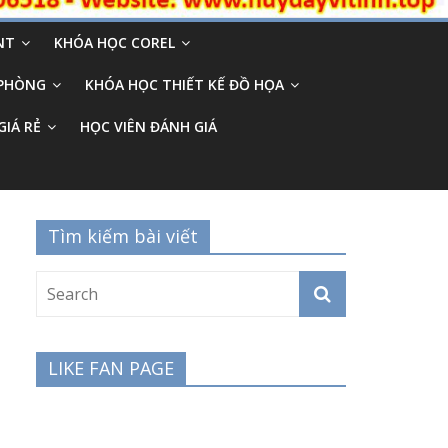
NT
KHÓA HỌC COREL
 PHÒNG
KHÓA HỌC THIẾT KẾ ĐỒ HỌA
GIÁ RẺ
HỌC VIÊN ĐÁNH GIÁ
Tìm kiếm bài viết
LIKE FAN PAGE