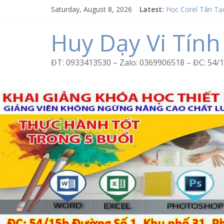
Skip
Saturday, August 8, 2026
Latest:
Học Corel Tân Tạ
to
Cách tạo USB Bo
content
Khóa học Photosh
Huy Dạy Vi Tính
Excel Bình Trị Đô
Word Bình Trị Đô
ĐT: 0933413530 – Zalo: 0369906518 – ĐC: 5