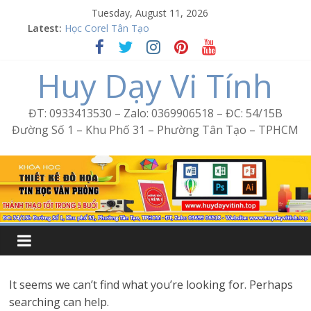
Skip
Tuesday, August 11, 2026
to
Word Bình Trị Đông – Tin học văn phòng cấp tốc
Latest:
Học Corel Tân Tạo
content
Cách tạo USB Boot bằng Ventoy
Huy Dạy Vi Tính
Khóa học Photoshop tại Tân Tạo
Excel Bình Trị Đông – Vi tính văn phòng cấp tốc
ĐT: 0933413530 – Zalo: 0369906518 – ĐC: 54/15B
Đường Số 1 – Khu Phố 31 – Phường Tân Tạo – TPHCM
It seems we can’t find what you’re looking for. Perhaps
searching can help.