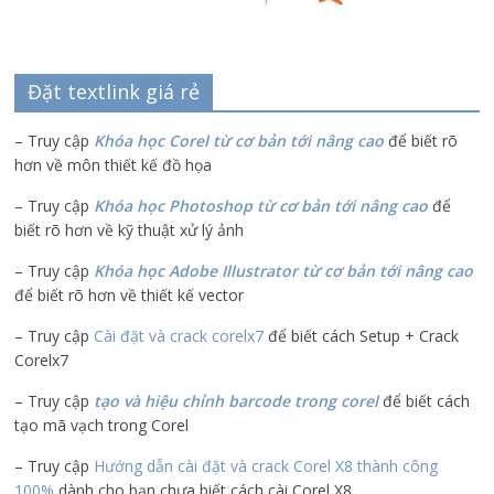
Đặt textlink giá rẻ
– Truy cập
Khóa học Corel từ cơ bản tới nâng cao
để biết rõ
hơn về môn thiết kế đồ họa
– Truy cập
Khóa học Photoshop từ cơ bản tới nâng cao
để
biết rõ hơn về kỹ thuật xử lý ảnh
– Truy cập
Khóa học Adobe Illustrator
từ cơ bản tới nâng cao
để biết rõ hơn về thiết kế vector
– Truy cập
Cài đặt và crack corelx7
để biết cách Setup + Crack
Corelx7
– Truy cập
tạo và hiệu chỉnh barcode trong corel
để biết cách
tạo mã vạch trong Corel
– Truy cập
Hướng dẫn cài đặt và crack Corel X8 thành công
100%
dành cho bạn chưa biết cách cài Corel X8