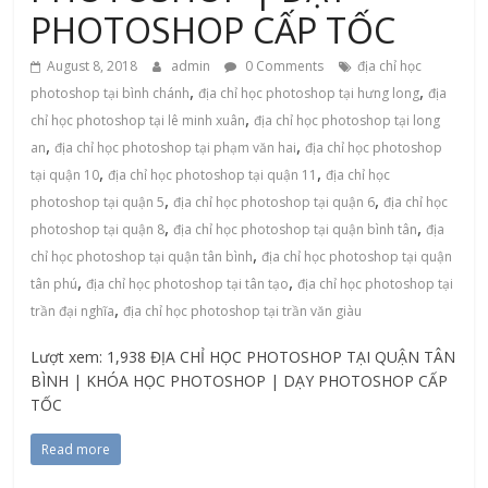
PHOTOSHOP CẤP TỐC
August 8, 2018
admin
0 Comments
địa chỉ học
,
,
photoshop tại bình chánh
địa chỉ học photoshop tại hưng long
địa
,
chỉ học photoshop tại lê minh xuân
địa chỉ học photoshop tại long
,
,
an
địa chỉ học photoshop tại phạm văn hai
địa chỉ học photoshop
,
,
tại quận 10
địa chỉ học photoshop tại quận 11
địa chỉ học
,
,
photoshop tại quận 5
địa chỉ học photoshop tại quận 6
địa chỉ học
,
,
photoshop tại quận 8
địa chỉ học photoshop tại quận bình tân
địa
,
chỉ học photoshop tại quận tân bình
địa chỉ học photoshop tại quận
,
,
tân phú
địa chỉ học photoshop tại tân tạo
địa chỉ học photoshop tại
,
trần đại nghĩa
địa chỉ học photoshop tại trần văn giàu
Lượt xem: 1,938 ĐỊA CHỈ HỌC PHOTOSHOP TẠI QUẬN TÂN
BÌNH | KHÓA HỌC PHOTOSHOP | DẠY PHOTOSHOP CẤP
TỐC
Read more