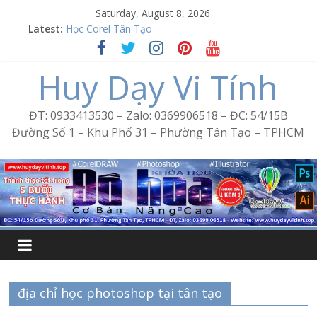
Skip
Saturday, August 8, 2026
to
Latest:
Học Corel Tân Tạo
content
Cách tạo USB Boot bằng Ventoy
Khóa học Photoshop tại Tân Tạo
Huy Dạy Vi Tính
Excel Bình Trị Đông – Vi tính văn phòng cấp tốc
Word Bình Trị Đông – Tin học văn phòng cấp tốc
ĐT: 0933413530 – Zalo: 0369906518 – ĐC: 54/15B
Đường Số 1 – Khu Phố 31 – Phường Tân Tạo – TPHCM
địa chỉ học photoshop tại tân tạo