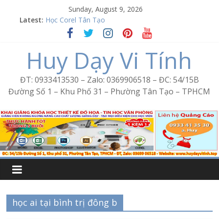
Skip
Sunday, August 9, 2026
to
Latest:
Học Corel Tân Tạo
content
Cách tạo USB Boot bằng Ventoy
Khóa học Photoshop tại Tân Tạo
Huy Dạy Vi Tính
Excel Bình Trị Đông – Vi tính văn phòng cấp tốc
Word Bình Trị Đông – Tin học văn phòng cấp tốc
ĐT: 0933413530 – Zalo: 0369906518 – ĐC: 54/15B
Đường Số 1 – Khu Phố 31 – Phường Tân Tạo – TPHCM
học ai tại bình trị đông b