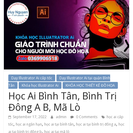
Dạy Illustrator Ai cấp tốc
Dạy Illustrator Ai tại quận Bình
Tân
Khóa học Illustrator Ai
KHÓA HỌC THIẾT KẾ ĐỒ HỌA
Học Ai Bình Tân, Bình Trị
Đông A B, Mã Lò
September 17, 2022
admin
0 Comments
học ai cấp
,
,
,
,
tốc
học ai ngắn hạn
học ai tại bình tân
học ai tại bình trị đông a
học
,
ai tại bình trị đông b
học ai tại mã lò