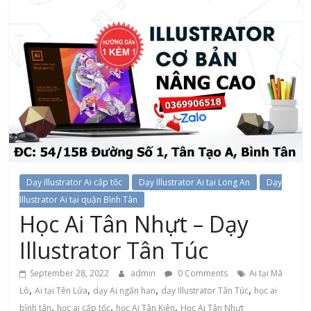
Dạy Illustrator Ai cấp tốc
Dạy Illustrator Ai tại Long An
Dạy
Illustrator Ai tại quận Bình Tân
Học Ai Tân Nhựt – Dạy
Illustrator Tân Túc
September 28, 2022
admin
0 Comments
Ai tại Mã
,
,
,
,
Lò
Ai tại Tên Lửa
dạy Ai ngắn hạn
dạy Illustrator Tân Túc
học ai
,
,
,
bình tân
học ai cấp tốc
học Ai Tân Kiên
Học Ai Tân Nhựt