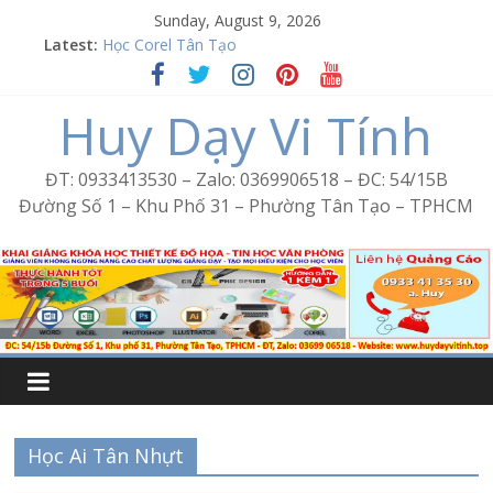
Skip
Sunday, August 9, 2026
to
Latest:
Học Corel Tân Tạo
content
Cách tạo USB Boot bằng Ventoy
Khóa học Photoshop tại Tân Tạo
Huy Dạy Vi Tính
Excel Bình Trị Đông – Vi tính văn phòng cấp tốc
Word Bình Trị Đông – Tin học văn phòng cấp tốc
ĐT: 0933413530 – Zalo: 0369906518 – ĐC: 54/15B
Đường Số 1 – Khu Phố 31 – Phường Tân Tạo – TPHCM
Học Ai Tân Nhựt