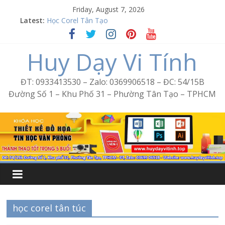
Skip
Friday, August 7, 2026
Word Bình Trị Đông – Tin học văn phòng cấp tốc
to
Latest:
Học Corel Tân Tạo
content
Cách tạo USB Boot bằng Ventoy
Khóa học Photoshop tại Tân Tạo
Huy Dạy Vi Tính
Excel Bình Trị Đông – Vi tính văn phòng cấp tốc
ĐT: 0933413530 – Zalo: 0369906518 – ĐC: 54/15B
Đường Số 1 – Khu Phố 31 – Phường Tân Tạo – TPHCM
học corel tân túc