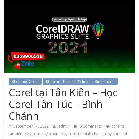
Khóa học Corel
Khóa học thiết kế đồ họa tại Bình Chánh
Corel tại Tân Kiên – Học
Corel Tân Túc – Bình
Chánh
September 14, 2022
admin
0 Comments
corel tại
,
,
,
tân kiên
dạy corel ngắn hạn
dạy corel tại bình chánh
dạy corel tại