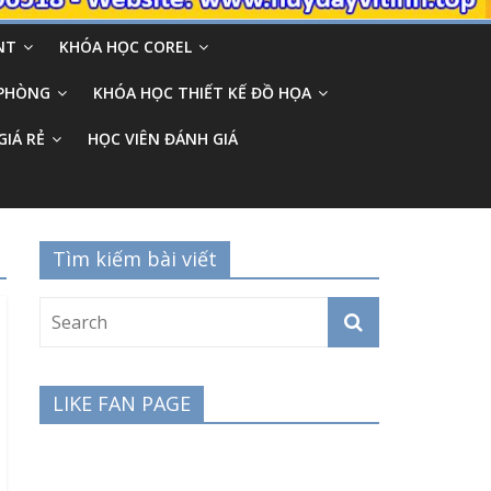
NT
KHÓA HỌC COREL
 PHÒNG
KHÓA HỌC THIẾT KẾ ĐỒ HỌA
GIÁ RẺ
HỌC VIÊN ĐÁNH GIÁ
Tìm kiếm bài viết
LIKE FAN PAGE