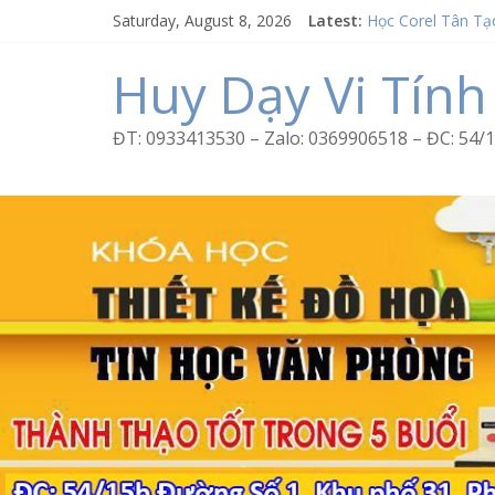
Skip
Saturday, August 8, 2026
Latest:
Học Corel Tân Tạ
to
Cách tạo USB Bo
content
Khóa học Photosh
Huy Dạy Vi Tính
Excel Bình Trị Đô
Word Bình Trị Đô
ĐT: 0933413530 – Zalo: 0369906518 – ĐC: 5