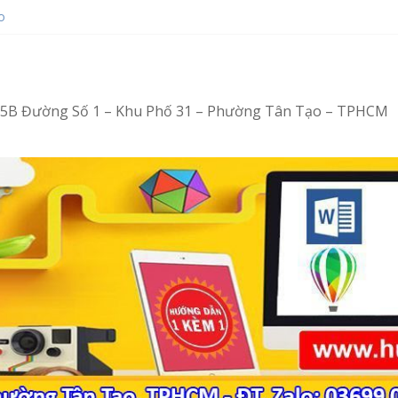
o
ot bằng Ventoy
op tại Tân Tạo
ng – Vi tính văn phòng cấp tốc
ng – Tin học văn phòng cấp tốc
4/15B Đường Số 1 – Khu Phố 31 – Phường Tân Tạo – TPHCM