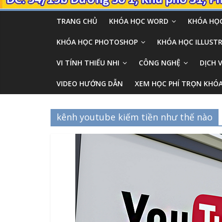
TRANG CHỦ
KHÓA HỌC WORD
KHÓA HỌC
KHÓA HỌC PHOTOSHOP
KHÓA HỌC ILLUSTR
VI TÍNH THIẾU NHI
CÔNG NGHỆ
DỊCH 
VIDEO HƯỚNG DẪN
XEM HỌC PHÍ TRỌN KHÓ
kênh youtube kiếm tiền như thế nào