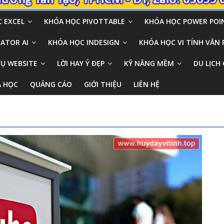
 EXCEL
KHÓA HỌC PIVOTTABLE
KHÓA HỌC POWER POI
ATOR AI
KHÓA HỌC INDESIGN
KHÓA HỌC VI TÍNH VĂN
VỤ WEBSITE
LỜI HAY Ý ĐẸP
KỸ NĂNG MỀM
DU LỊCH 
A HỌC
QUẢNG CÁO
GIỚI THIỆU
LIÊN HỆ