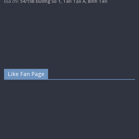
Địa chỉ:
54/15B Đường Số 1, Tân Tạo A, Bình Tân
Like Fan Page