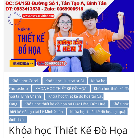
Khóa học Corel
Khóa học Illustrator Ai
Khóa học
Photoshop
KHÓA HỌC THIẾT KẾ ĐỒ HỌA
Khóa học thiết kế đồ
họa tại Bình Chánh
Khóa học thiết kế đồ họa tại Cầu
Xáng
Khóa học thiết kế đồ họa tại Đức Hòa, Đức Huệ
Khóa học
thiết kế đồ họa tại Lê Minh Xuân
Khóa học thiết kế đồ họa tại quận
Bình Tân
Khóa học Thiết Kế Đồ Họa