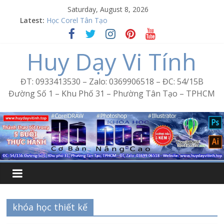
Skip
Saturday, August 8, 2026
to
Latest:
Học Corel Tân Tạo
content
Cách tạo USB Boot bằng Ventoy
Khóa học Photoshop tại Tân Tạo
Huy Dạy Vi Tính
Excel Bình Trị Đông – Vi tính văn phòng cấp tốc
Word Bình Trị Đông – Tin học văn phòng cấp tốc
ĐT: 0933413530 – Zalo: 0369906518 – ĐC: 54/15B
Đường Số 1 – Khu Phố 31 – Phường Tân Tạo – TPHCM
khóa học thiết kế