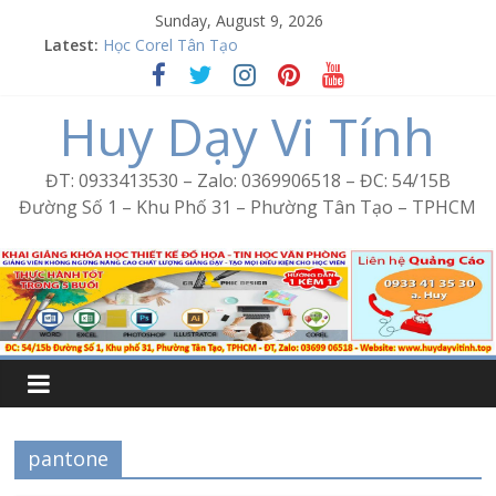
Skip
Sunday, August 9, 2026
to
Latest:
Word Bình Trị Đông – Tin học văn phòng cấp tốc
content
Học Corel Tân Tạo
Cách tạo USB Boot bằng Ventoy
Huy Dạy Vi Tính
Khóa học Photoshop tại Tân Tạo
Excel Bình Trị Đông – Vi tính văn phòng cấp tốc
ĐT: 0933413530 – Zalo: 0369906518 – ĐC: 54/15B
Đường Số 1 – Khu Phố 31 – Phường Tân Tạo – TPHCM
pantone