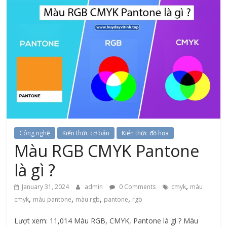
Công nghệ
Kiến thức cơ bản
Kiến thức đồ họa
Màu RGB CMYK Pantone
là gì ?
,
January 31, 2024
admin
0 Comments
cmyk
màu
,
,
,
,
cmyk
màu pantone
màu rgb
pantone
rgb
Lượt xem: 11,014 Màu RGB, CMYK, Pantone là gì ? Màu