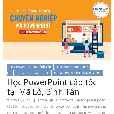
Học Power Point tại Bình Tân
Học Power Point tại Mã
Lò
Khóa học Power Point
KHÓA HỌC VI TÍNH VĂN PHÒNG
Học PowerPoint cấp tốc
tại Mã Lò, Bình Tân
May 14, 2022
admin
0 Comments
học power point
,
,
,
cấp tốc
học powerpoint cấp tốc
power point bình tân
power point
,
,
,
cấp tốc
power point ngắn hạn
power point tân tạo
powerpoint tại