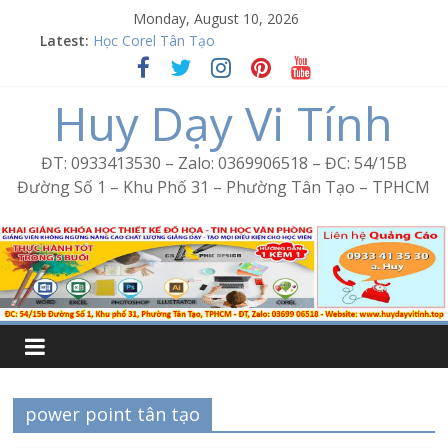
Skip
Monday, August 10, 2026
Word Bình Trị Đông – Tin học văn phòng cấp tốc
to
Latest:
Học Corel Tân Tạo
content
Cách tạo USB Boot bằng Ventoy
Khóa học Photoshop tại Tân Tạo
Huy Dạy Vi Tính
Excel Bình Trị Đông – Vi tính văn phòng cấp tốc
ĐT: 0933413530 – Zalo: 0369906518 – ĐC: 54/15B
Đường Số 1 – Khu Phố 31 – Phường Tân Tạo – TPHCM
power point tân tạo