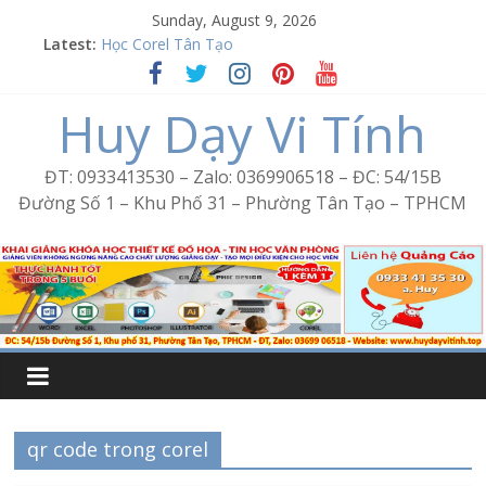
Skip
Sunday, August 9, 2026
to
Latest:
Học Corel Tân Tạo
content
Cách tạo USB Boot bằng Ventoy
Khóa học Photoshop tại Tân Tạo
Huy Dạy Vi Tính
Excel Bình Trị Đông – Vi tính văn phòng cấp tốc
Word Bình Trị Đông – Tin học văn phòng cấp tốc
ĐT: 0933413530 – Zalo: 0369906518 – ĐC: 54/15B
Đường Số 1 – Khu Phố 31 – Phường Tân Tạo – TPHCM
qr code trong corel