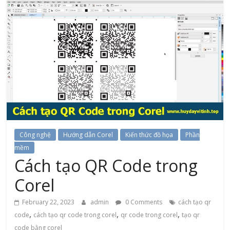
Công nghệ
Hướng dẫn Corel
Kiến thức đồ họa
Phần
mềm
Cách tạo QR Code trong
Corel
February 22, 2023
admin
0 Comments
cách tạo qr
,
,
,
code
cách tạo qr code trong corel
qr code trong corel
tạo qr
code bằng corel