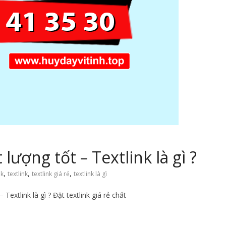
 lượng tốt – Textlink là gì ?
,
,
,
nk
textlink
textlink giá rẻ
textlink là gì
Textlink là gì ? Đặt textlink giá rẻ chất