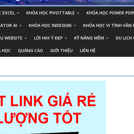
 EXCEL
KHÓA HỌC PIVOTTABLE
KHÓA HỌC POWER POI
ATOR AI
KHÓA HỌC INDESIGN
KHÓA HỌC VI TÍNH VĂN
VỤ WEBSITE
LỜI HAY Ý ĐẸP
KỸ NĂNG MỀM
DU LỊCH 
A HỌC
QUẢNG CÁO
GIỚI THIỆU
LIÊN HỆ