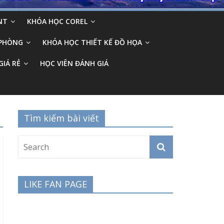
NT
KHÓA HỌC COREL
 PHÒNG
KHÓA HỌC THIẾT KẾ ĐỒ HỌA
GIÁ RẺ
HỌC VIÊN ĐÁNH GIÁ
Tìm kiếm bài viết
LIKE FAN PAGE