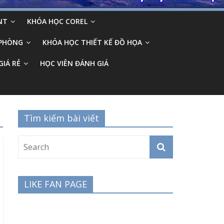
NT
KHÓA HỌC COREL
 PHÒNG
KHÓA HỌC THIẾT KẾ ĐỒ HỌA
GIÁ RẺ
HỌC VIÊN ĐÁNH GIÁ
Tìm kiếm bài viết
LIKE FAN PAGE