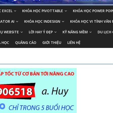
 EXCEL
KHÓA HỌC PIVOTTABLE
KHÓA HỌC POWER POI
ATOR AI
KHÓA HỌC INDESIGN
KHÓA HỌC VI TÍNH VĂN
VỤ WEBSITE
LỜI HAY Ý ĐẸP
KỸ NĂNG MỀM
DU LỊCH 
A HỌC
QUẢNG CÁO
GIỚI THIỆU
LIÊN HỆ