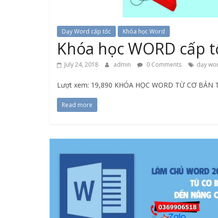
Dạy Word cấp tốc
Khóa học Word
Khóa học WORD cấp tố
July 24, 2018
admin
0 Comments
dạy wor
Lượt xem: 19,890 KHÓA HỌC WORD TỪ CƠ BẢN TỚ
Read more