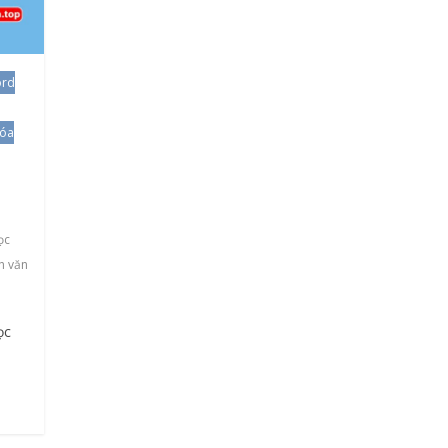
ord
óa
ọc
nh văn
ọc