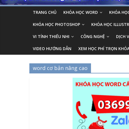
TRANG CHỦ
KHÓA HỌC WORD
KHÓA HỌC
KHÓA HỌC PHOTOSHOP
KHÓA HỌC ILLUSTR
VI TÍNH THIẾU NHI
CÔNG NGHỆ
DỊCH 
VIDEO HƯỚNG DẪN
XEM HỌC PHÍ TRỌN KHÓ
word cơ bản nâng cao