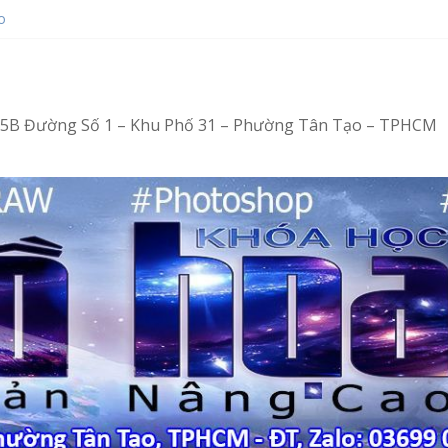
o
ot bằng Ventoy
op tại Tân Tạo
ng – Vi tính văn phòng cấp tốc
ng – Tin học văn phòng cấp tốc
4/15B Đường Số 1 – Khu Phố 31 – Phường Tân Tạo – TPHCM