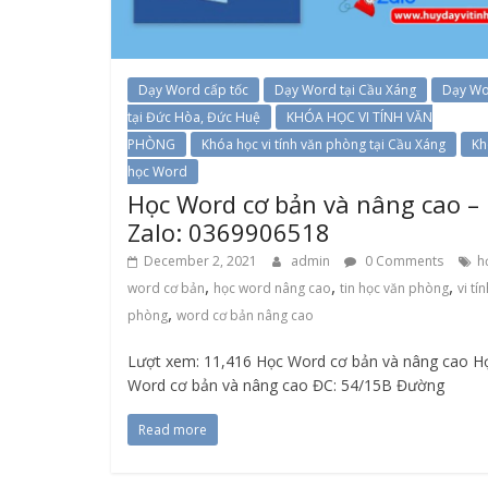
Dạy Word cấp tốc
Dạy Word tại Cầu Xáng
Dạy W
tại Đức Hòa, Đức Huệ
KHÓA HỌC VI TÍNH VĂN
PHÒNG
Khóa học vi tính văn phòng tại Cầu Xáng
Kh
học Word
Học Word cơ bản và nâng cao –
Zalo: 0369906518
December 2, 2021
admin
0 Comments
h
,
,
,
word cơ bản
học word nâng cao
tin học văn phòng
vi tí
,
phòng
word cơ bản nâng cao
Lượt xem: 11,416 Học Word cơ bản và nâng cao H
Word cơ bản và nâng cao ĐC: 54/15B Đường
Read more