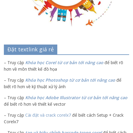
Đặt textlink giá rẻ
– Truy cập
Khóa học Corel từ cơ bản tới nâng cao
để biết rõ
hơn về môn thiết kế đồ họa
– Truy cập
Khóa học Photoshop từ cơ bản tới nâng cao
để
biết rõ hơn về kỹ thuật xử lý ảnh
– Truy cập
Khóa học Adobe Illustrator
từ cơ bản tới nâng cao
để biết rõ hơn về thiết kế vector
– Truy cập
Cài đặt và crack corelx7
để biết cách Setup + Crack
Corelx7
– Truy cập
tạo và hiệu chỉnh barcode trong corel
để biết cách