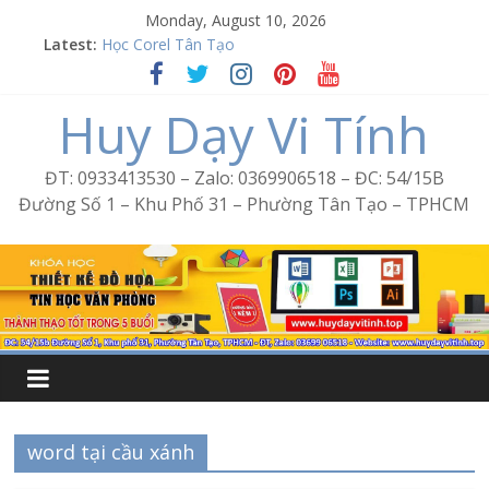
Skip
Monday, August 10, 2026
to
Latest:
Học Corel Tân Tạo
content
Cách tạo USB Boot bằng Ventoy
Khóa học Photoshop tại Tân Tạo
Huy Dạy Vi Tính
Excel Bình Trị Đông – Vi tính văn phòng cấp tốc
Word Bình Trị Đông – Tin học văn phòng cấp tốc
ĐT: 0933413530 – Zalo: 0369906518 – ĐC: 54/15B
Đường Số 1 – Khu Phố 31 – Phường Tân Tạo – TPHCM
word tại cầu xánh