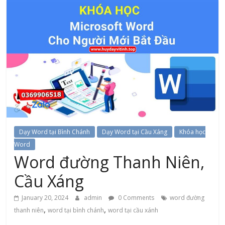
Dạy Word tại Bình Chánh
Dạy Word tại Cầu Xáng
Khóa học
Word
Word đường Thanh Niên,
Cầu Xáng
January 20, 2024
admin
0 Comments
word đường
,
,
thanh niên
word tại bình chánh
word tại cầu xánh