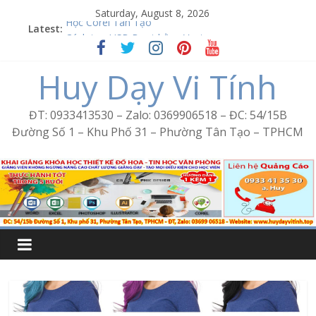
Skip
Saturday, August 8, 2026
to
Latest:
Học Corel Tân Tạo
content
Cách tạo USB Boot bằng Ventoy
Khóa học Photoshop tại Tân Tạo
Huy Dạy Vi Tính
Excel Bình Trị Đông – Vi tính văn phòng cấp tốc
Word Bình Trị Đông – Tin học văn phòng cấp tốc
ĐT: 0933413530 – Zalo: 0369906518 – ĐC: 54/15B
Đường Số 1 – Khu Phố 31 – Phường Tân Tạo – TPHCM