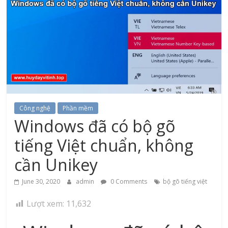
Công nghệ
Phần mềm
Windows đã có bộ gõ
tiếng Việt chuẩn, không
cần Unikey
June 30, 2020
admin
0 Comments
bộ gõ tiếng việt
Lượt xem:
11,632