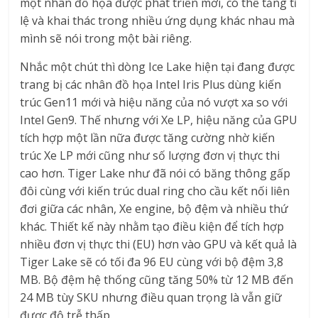
một nhân đồ họa được phát triển mới, có thể tăng tỉ
lệ và khai thác trong nhiều ứng dụng khác nhau mà
mình sẽ nói trong một bài riêng.
Nhắc một chút thì dòng Ice Lake hiện tại đang được
trang bị các nhân đồ họa Intel Iris Plus dùng kiến
trúc Gen11 mới và hiệu năng của nó vượt xa so với
Intel Gen9. Thế nhưng với Xe LP, hiệu năng của GPU
tích hợp một lần nữa được tăng cường nhờ kiến
trúc Xe LP mới cũng như số lượng đơn vị thực thi
cao hơn. Tiger Lake như đã nói có băng thông gấp
đôi cùng với kiến trúc dual ring cho cầu kết nối liên
đơi giữa các nhân, Xe engine, bộ đệm và nhiều thứ
khác. Thiết kế này nhằm tạo điều kiện để tích hợp
nhiều đơn vị thực thi (EU) hơn vào GPU và kết quả là
Tiger Lake sẽ có tối đa 96 EU cùng với bộ đệm 3,8
MB. Bộ đệm hệ thống cũng tăng 50% từ 12 MB đến
24 MB tùy SKU nhưng điều quan trọng là vẫn giữ
được độ trễ thấp.