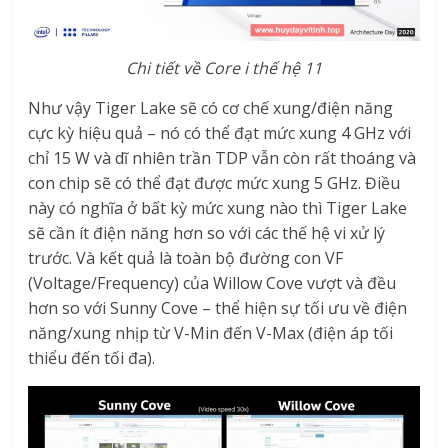
Chi tiết về Core i thế hệ 11
Như vậy Tiger Lake sẽ có cơ chế xung/điện năng
cực kỳ hiệu quả – nó có thể đạt mức xung 4 GHz với
chỉ 15 W và dĩ nhiên trần TDP vẫn còn rất thoáng và
con chip sẽ có thể đạt được mức xung 5 GHz. Điều
này có nghĩa ở bất kỳ mức xung nào thì Tiger Lake
sẽ cần ít điện năng hơn so với các thế hệ vi xử lý
trước. Và kết quả là toàn bộ đường con VF
(Voltage/Frequency) của Willow Cove vượt và đều
hơn so với Sunny Cove – thể hiện sự tối ưu về điện
năng/xung nhịp từ V-Min đến V-Max (điện áp tối
thiểu đến tối đa).