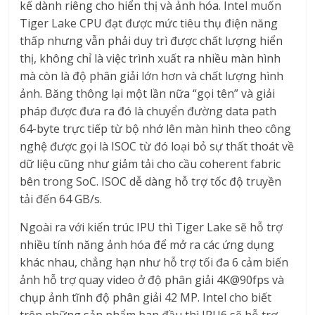
kế dành riêng cho hiển thị và ảnh hóa. Intel muốn
Tiger Lake CPU đạt được mức tiêu thụ điện năng
thấp nhưng vẫn phải duy trì được chất lượng hiển
thị, không chỉ là việc trình xuất ra nhiều màn hình
mà còn là độ phân giải lớn hơn và chất lượng hình
ảnh. Băng thông lại một lần nữa “gọi tên” và giải
pháp được đưa ra đó là chuyển đường data path
64-byte trực tiếp từ bộ nhớ lên màn hình theo công
nghệ được gọi là ISOC từ đó loại bỏ sự thất thoát về
dữ liệu cũng như giảm tải cho cầu coherent fabric
bên trong SoC. ISOC dễ dàng hỗ trợ tốc độ truyền
tải đến 64 GB/s.
Ngoài ra với kiến trúc IPU thì Tiger Lake sẽ hỗ trợ
nhiều tính năng ảnh hóa để mở ra các ứng dụng
khác nhau, chẳng hạn như hỗ trợ tối đa 6 cảm biến
ảnh hỗ trợ quay video ở độ phân giải 4K@90fps và
chụp ảnh tĩnh độ phân giải 42 MP. Intel cho biết