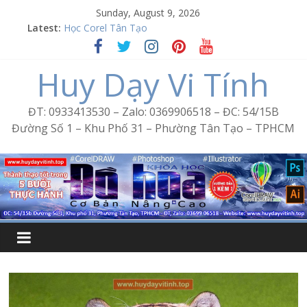
Skip
Sunday, August 9, 2026
to
Latest:
Học Corel Tân Tạo
content
Cách tạo USB Boot bằng Ventoy
Khóa học Photoshop tại Tân Tạo
Huy Dạy Vi Tính
Excel Bình Trị Đông – Vi tính văn phòng cấp tốc
Word Bình Trị Đông – Tin học văn phòng cấp tốc
ĐT: 0933413530 – Zalo: 0369906518 – ĐC: 54/15B
Đường Số 1 – Khu Phố 31 – Phường Tân Tạo – TPHCM