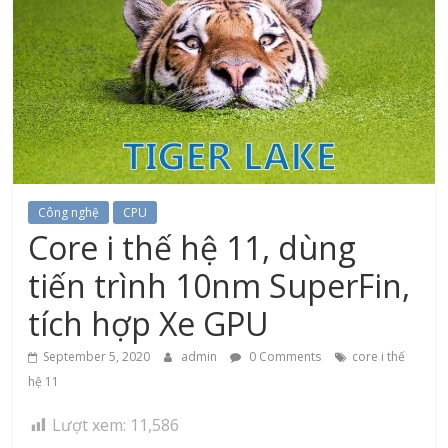
Công nghệ
CPU
Core i thế hệ 11, dùng
tiến trình 10nm SuperFin,
tích hợp Xe GPU
September 5, 2020
admin
0 Comments
core i thế
hệ 11
Lượt xem:
11,586