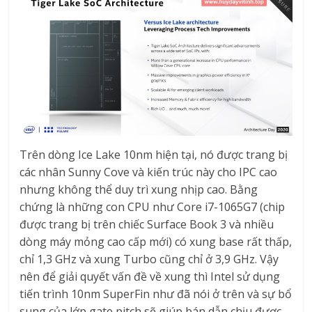
Trên dòng Ice Lake 10nm hiện tại, nó được trang bị
các nhân Sunny Cove và kiến trúc này cho IPC cao
nhưng không thể duy trì xung nhịp cao. Bằng
chứng là những con CPU như Core i7-1065G7 (chip
được trang bị trên chiếc Surface Book 3 và nhiều
dòng máy mỏng cao cấp mới) có xung base rất thấp,
chỉ 1,3 GHz và xung Turbo cũng chỉ ở 3,9 GHz. Vậy
nên để giải quyết vấn đề về xung thì Intel sử dụng
tiến trình 10nm SuperFin như đã nói ở trên và sự bổ
sung của lớp gate pitch sẽ giúp bán dẫn chịu được