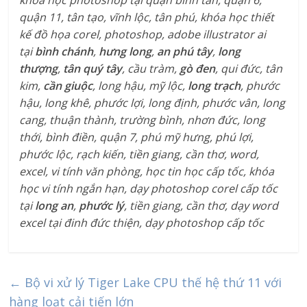
quận 11, tân tạo, vĩnh lộc, tân phú,
khóa học thiết
kế đồ họa corel, photoshop, adobe illustrator ai
tại
bình chánh
,
hưng long
,
an phú tây
,
long
thượng
,
tân quý tây
, cầu tràm,
gò đen
, qui đức, tân
kim,
cần giuộc
, long hậu, mỹ lộc,
long trạch
, phước
hậu, long khê, phước lợi, long định, phước vân, long
cang, thuận thành, trường bình, nhơn đức, long
thới, bình điền, quận 7, phú mỹ hưng, phú lợi,
phước lộc, rạch kiến, tiền giang, cần thơ, word,
excel, vi tính văn phòng, học tin học cấp tốc, khóa
học vi tính ngắn hạn, dạy photoshop corel cấp tốc
tại
long an
,
phước lý
, tiền giang, cần thơ, dạy word
excel tại đinh đức thiện, dạy photoshop cấp tốc
←
Bộ vi xử lý Tiger Lake CPU thế hệ thứ 11 với
hàng loạt cải tiến lớn