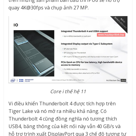
trên những sản phẩm ban đầu thì IPU6 sẽ hỗ trợ
quay 4K@30fps và chụp ảnh 27 MP.
Core i thế hệ 11
Vi điều khiển Thunderbolt 4 được tích hợp trên
Tiger Lake và nó mở ra nhiều khả năng. Có
Thunderbolt 4 cũng đồng nghĩa nó tương thích
USB4, băng thông của kết nối này vẫn 40 GB/s và
hỗ trợ trình xuất DisplayPort qua 3 chế độ tương tự