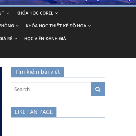
NT
KHÓA HỌC COREL
 PHÒNG
KHÓA HỌC THIẾT KẾ ĐỒ HỌA
GIÁ RẺ
HỌC VIÊN ĐÁNH GIÁ
Tìm kiếm bài viết
LIKE FAN PAGE