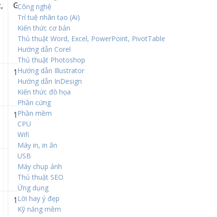
,
GNA 2.0
Công nghệ
Trí tuệ nhân tạo (Ai)
Kiến thức cơ bản
Thủ thuật Word, Excel, PowerPoint, PivotTable
Hướng dẫn Corel
Thủ thuật Photoshop
Hướng dẫn Illustrator
1.35
Có
Hướng dẫn InDesign
Kiến thức đồ họa
Phần cứng
Phần mềm
1.3
CPU
Wifi
Máy in, in ấn
USB
Máy chụp ảnh
Thủ thuật SEO
Ứng dụng
Lời hay ý đẹp
1.25
Kỹ năng mềm