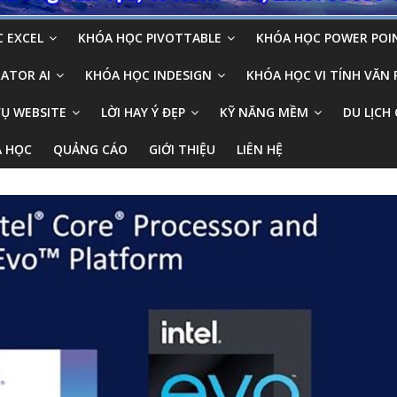
 EXCEL
KHÓA HỌC PIVOTTABLE
KHÓA HỌC POWER POI
ATOR AI
KHÓA HỌC INDESIGN
KHÓA HỌC VI TÍNH VĂN
VỤ WEBSITE
LỜI HAY Ý ĐẸP
KỸ NĂNG MỀM
DU LỊCH 
A HỌC
QUẢNG CÁO
GIỚI THIỆU
LIÊN HỆ