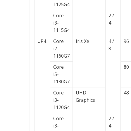
1125G4
Core
2 /
i3-
4
1115G4
UP4
Core
Iris Xe
4 /
96
i7-
8
1160G7
Core
80
i5-
1130G7
Core
UHD
48
i3-
Graphics
1120G4
Core
2 /
i3-
4