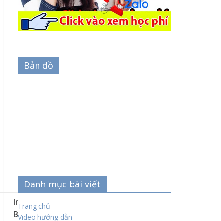
Bản đồ
Danh mục bài viết
Intel DL
Trang chủ
Boost/Intel
Video hướng dẫn