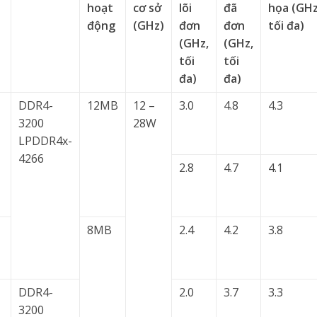
hoạt
cơ sở
lõi
đã
họa (GHz
động
(GHz)
đơn
đơn
tối đa)
(GHz,
(GHz,
tối
tối
đa)
đa)
DDR4-
12MB
12 –
3.0
4.8
4.3
3200
28W
LPDDR4x-
4266
2.8
4.7
4.1
8MB
2.4
4.2
3.8
DDR4-
2.0
3.7
3.3
3200