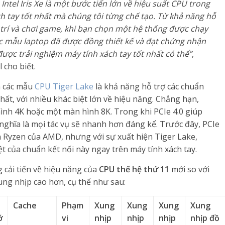
 Intel Iris Xe là một bước tiến lớn về hiệu suất CPU trong
ách tay tốt nhất mà chúng tôi từng chế tạo. Từ khả năng hỗ
i trí và chơi game, khi bạn chọn một hệ thống được chạy
 các mẫu laptop đã được đồng thiết kế và đạt chứng nhận
được trải nghiệm máy tính xách tay tốt nhất có thể”
,
 cho biết.
n các mẫu
CPU Tiger Lake
là khả năng hỗ trợ các chuẩn
hất, với nhiều khác biệt lớn về hiệu năng. Chẳng hạn,
ình 4K hoặc một màn hình 8K. Trong khi PCIe 4.0 giúp
 nghĩa là mọi tác vụ sẽ nhanh hơn đáng kể. Trước đây, PCIe
àn Ryzen của AMD, nhưng với sự xuất hiện Tiger Lake,
ệt của chuẩn kết nối này ngay trên máy tính xách tay.
cải tiến về hiệu năng của
CPU thế hệ thứ 11
mới so với
xung nhịp cao hơn, cụ thể như sau:
Cache
Phạm
Xung
Xung
Xung
Xung
ớ
vi
nhịp
nhịp
nhịp
nhịp đồ