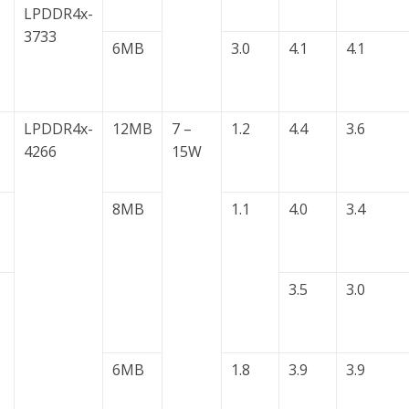
LPDDR4x-
3733
6MB
3.0
4.1
4.1
LPDDR4x-
12MB
7 –
1.2
4.4
3.6
4266
15W
8MB
1.1
4.0
3.4
3.5
3.0
6MB
1.8
3.9
3.9