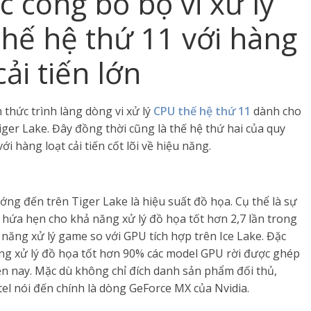
c công bố bộ vi xử lý
thế hệ thứ 11 với hàng
cải tiến lớn
 thức trình làng dòng vi xử lý
CPU thế hệ thứ 11
dành cho
ger Lake. Đây đồng thời cũng là thế hệ thứ hai của quy
ới hàng loạt cải tiến cốt lõi về hiệu năng.
ng đến trên Tiger Lake là hiệu suất đồ họa. Cụ thể là sự
, hứa hẹn cho khả năng xử lý đồ họa tốt hơn 2,7 lần trong
 năng xử lý game so với GPU tích hợp trên Ice Lake. Đặc
 năng xử lý đồ họa tốt hơn 90% các model GPU rời được ghép
hiện nay. Mặc dù không chỉ đích danh sản phẩm đối thủ,
el nói đến chính là dòng GeForce MX của Nvidia.