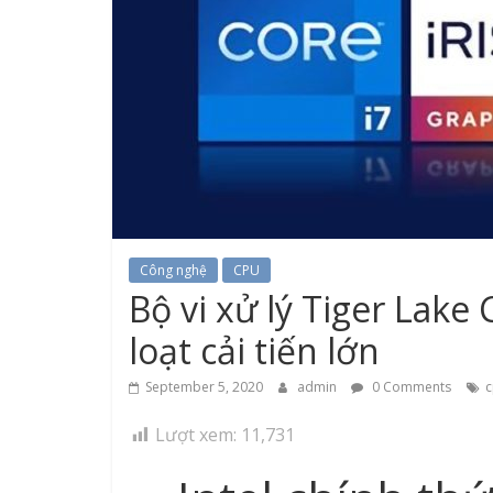
Công nghệ
CPU
Bộ vi xử lý Tiger Lake
loạt cải tiến lớn
September 5, 2020
admin
0 Comments
c
Lượt xem:
11,731