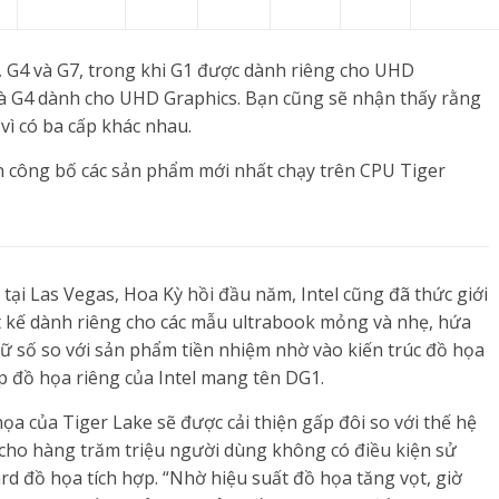
cs, G4 và G7, trong khi G1 được dành riêng cho UHD
và G4 dành cho UHD Graphics. Bạn cũng sẽ nhận thấy rằng
 vì có ba cấp khác nhau.
ớn công bố các sản phẩm mới nhất chạy trên CPU Tiger
ại Las Vegas, Hoa Kỳ hồi đầu năm, Intel cũng đã thức giới
iết kế dành riêng cho các mẫu ultrabook mỏng và nhẹ, hứa
chữ số so với sản phẩm tiền nhiệm nhờ vào kiến trúc đồ họa
p đồ họa riêng của Intel mang tên DG1.
ọa của Tiger Lake sẽ được cải thiện gấp đôi so với thế hệ
cho hàng trăm triệu người dùng không có điều kiện sử
d đồ họa tích hợp. “Nhờ hiệu suất đồ họa tăng vọt, giờ