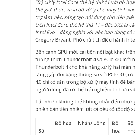
“Bộ xử lý Intel Core thế hệ thứ 11 với đồ họa
thế giới thực, và là bộ xử lý cho máy tính x
trợ làm việc, sáng tạo nội dung cho đến giả
trên Intel Core thế hệ thứ 11 – đặc biệt là
Intel Evo – đồng nghĩa với việc bạn đang có 
Gregory Bryant, Phó chủ tịch điều hành Intel
Bên cạnh GPU mới, cải tiến nổi bật khác trê
tương thích Thunderbolt 4 và PCIe 4.0 mới n
Thunderbolt 4 cho khả năng xử lý hai màn h
tăng gấp đôi băng thông so với PCIe 3.0, có
4.0 chỉ có sẵn trong bộ xử lý máy tính để b
người dùng đã có thể trải nghiệm tính ưu vi
Tất nhiên không thể không nhắc đến những 
phiên bản tiền nhiệm, tất cả đều có tốc độ 
Đồ họa
Nhân/luồng
Đồ
Bộ
Số
họa
nh