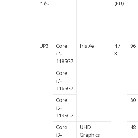
hiệu
(EU)
UP3
Core
Iris Xe
4 /
96
i7-
8
1185G7
Core
i7-
1165G7
Core
80
i5-
1135G7
Core
UHD
48
i3-
Graphics