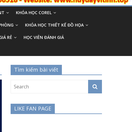
NT
KHÓA HỌC COREL
 PHÒNG
KHÓA HỌC THIẾT KẾ ĐỒ HỌA
GIÁ RẺ
HỌC VIÊN ĐÁNH GIÁ
Tìm kiếm bài viết
LIKE FAN PAGE