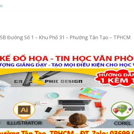
ạo
ot bằng Ventoy
hop tại Tân Tạo
ng – Vi tính văn phòng cấp tốc
ng – Tin học văn phòng cấp tốc
4/15B Đường Số 1 – Khu Phố 31 – Phường Tân Tạo – TPHCM