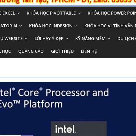
 EXCEL
KHÓA HỌC PIVOTTABLE
KHÓA HỌC POWER POI
ATOR AI
KHÓA HỌC INDESIGN
KHÓA HỌC VI TÍNH VĂN
VỤ WEBSITE
LỜI HAY Ý ĐẸP
KỸ NĂNG MỀM
DU LỊCH 
A HỌC
QUẢNG CÁO
GIỚI THIỆU
LIÊN HỆ