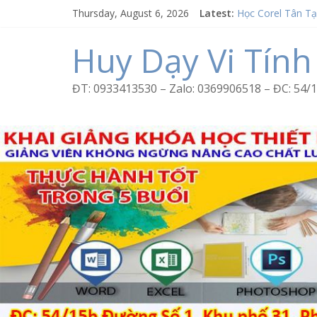
Skip
Thursday, August 6, 2026
Latest:
Học Corel Tân T
to
Cách tạo USB Bo
content
Khóa học Photos
Huy Dạy Vi Tính
Excel Bình Trị Đô
Word Bình Trị Đô
ĐT: 0933413530 – Zalo: 0369906518 – ĐC: 5