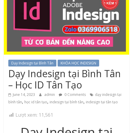
Dạy Indesign tại Bình Tân
KHÓA HỌC INDESIGN
Dạy Indesign tại Bình Tân
– Học ID Tân Tạo
June 14, 2023
admin
0 Comments
dạy indesign tại
,
,
,
bình tân
học id tân tạo
indesign tại bình tân
indesign tại tân tạo
Lượt xem:
11,561
Dạy Indesign tại