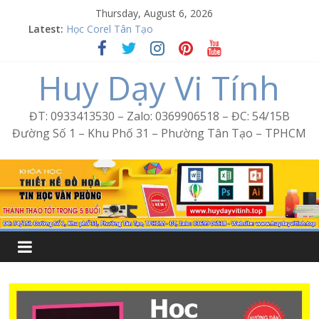
Skip
Thursday, August 6, 2026
to
Latest:
Học Corel Tân Tạo
content
Cách tạo USB Boot bằng Ventoy
Khóa học Photoshop tại Tân Tạo
Huy Dạy Vi Tính
Excel Bình Trị Đông – Vi tính văn phòng cấp tốc
Word Bình Trị Đông – Tin học văn phòng cấp tốc
ĐT: 0933413530 – Zalo: 0369906518 – ĐC: 54/15B
Đường Số 1 – Khu Phố 31 – Phường Tân Tạo – TPHCM