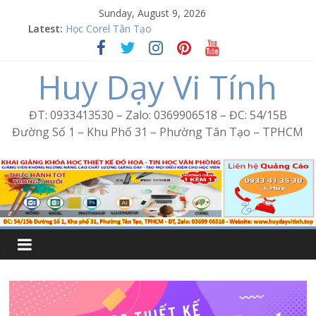
Skip
Sunday, August 9, 2026
Word Bình Trị Đông – Tin học văn phòng cấp tốc
to
Latest:
Học Corel Tân Tạo
content
Cách tạo USB Boot bằng Ventoy
Khóa học Photoshop tại Tân Tạo
Huy Dạy Vi Tính
Excel Bình Trị Đông – Vi tính văn phòng cấp tốc
ĐT: 0933413530 – Zalo: 0369906518 – ĐC: 54/15B
Đường Số 1 – Khu Phố 31 – Phường Tân Tạo – TPHCM