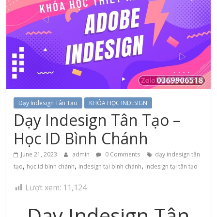
Dạy Indesign Tân Tạo
KHÓA HỌC INDESIGN
Dạy Indesign Tân Tạo –
Học ID Bình Chánh
June 21, 2023
admin
0 Comments
dạy indesign tân
,
,
,
tạo
học id bình chánh
indesign tại bình chánh
indesign tại tân tạo
Lượt xem:
11,124
Dạy Indesign Tân