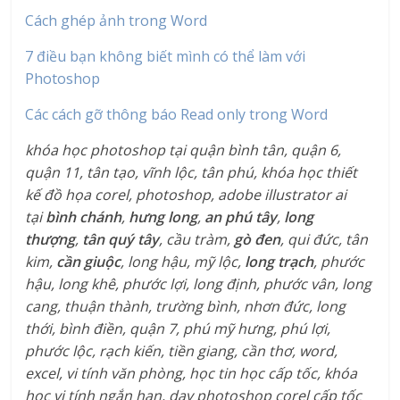
Cách ghép ảnh trong Word
7 điều bạn không biết mình có thể làm với
Photoshop
Các cách gỡ thông báo Read only trong Word
khóa học photoshop tại quận bình tân, quận 6,
quận 11, tân tạo, vĩnh lộc, tân phú,
khóa học thiết
kế đồ họa corel, photoshop, adobe illustrator ai
tại
bình chánh
,
hưng long
,
an phú tây
,
long
thượng
,
tân quý tây
, cầu tràm,
gò đen
, qui đức, tân
kim,
cần giuộc
, long hậu, mỹ lộc,
long trạch
, phước
hậu, long khê, phước lợi, long định, phước vân, long
cang, thuận thành, trường bình, nhơn đức, long
thới, bình điền, quận 7, phú mỹ hưng, phú lợi,
phước lộc, rạch kiến, tiền giang, cần thơ, word,
excel, vi tính văn phòng, học tin học cấp tốc, khóa
học vi tính ngắn hạn, dạy photoshop corel cấp tốc