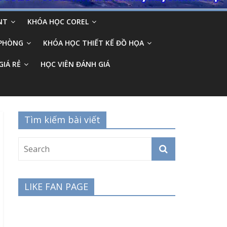
NT
KHÓA HỌC COREL
 PHÒNG
KHÓA HỌC THIẾT KẾ ĐỒ HỌA
GIÁ RẺ
HỌC VIÊN ĐÁNH GIÁ
Tìm kiếm bài viết
LIKE FAN PAGE