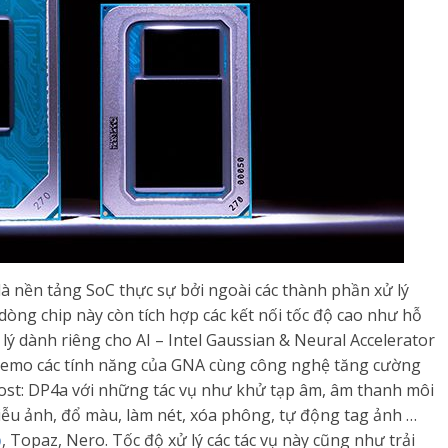
 là nền tảng SoC thực sự bởi ngoài các thành phần xử lý
dòng chip này còn tích hợp các kết nối tốc độ cao như hỗ
 lý dành riêng cho AI – Intel Gaussian & Neural Accelerator
đã demo các tính năng của GNA cùng công nghệ tăng cường
Boost: DP4a với những tác vụ như khử tạp âm, âm thanh môi
hiễu ảnh, đổ màu, làm nét, xóa phông, tự động tag ảnh …
p
, Topaz, Nero. Tốc độ xử lý các tác vụ này cũng như trải