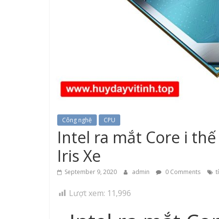
Công nghệ
CPU
Intel ra mắt Core i th
Iris Xe
September 9, 2020
admin
0 Comments
t
Lượt xem:
11,996