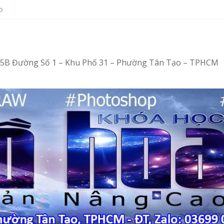
ng – Tin học văn phòng cấp tốc
o
ot bằng Ventoy
op tại Tân Tạo
ng – Vi tính văn phòng cấp tốc
4/15B Đường Số 1 – Khu Phố 31 – Phường Tân Tạo – TPHCM