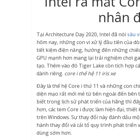
Intel ra mắt Cor
nhân đ
Tại Architecture Day 2020, Intel đã nói
sâu v
hôm nay, những con vi xử lý đầu tiên của dòn
tiết kiệm điện năng, hướng đến những chiế
GPU mạnh hơn mang lại trải nghiệm chơi ga
tạo. Thêm vào đó Tiger Lake còn tích hợp các
dành riêng.
core i thế hệ 11 iris xe
Đây là thế hệ Core i thứ 11 và những con chi
diện mạo rất mới mẻ từ bên ngoài đến bên tr
biết trong lịch sử phát triển của hãng thì đâ
hơn, các tem Core i được làm hiện đại, thiế
trên Windows. Sự thay đổi này đánh dấu một
hành thay đổi và cải tổ quy trình phát triển
dùng sớm hơn.