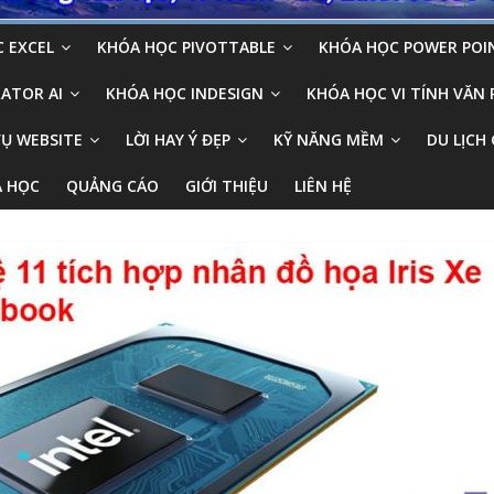
 EXCEL
KHÓA HỌC PIVOTTABLE
KHÓA HỌC POWER POI
ATOR AI
KHÓA HỌC INDESIGN
KHÓA HỌC VI TÍNH VĂN
VỤ WEBSITE
LỜI HAY Ý ĐẸP
KỸ NĂNG MỀM
DU LỊCH 
A HỌC
QUẢNG CÁO
GIỚI THIỆU
LIÊN HỆ