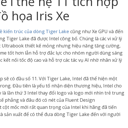
e i thế hệ 11 tích hợp
ồ họa Iris Xe
ề kiến trúc của dòng Tiger Lake
cũng như Xe GPU và đến
g Tiger Lake đã được Intel công bố. Chúng là các vi xử lý
c Ultrabook thiết kế mỏng nhưng hiệu năng tăng cường,
me tốt hơn lẫn hỗ trợ đắc lực cho nhóm người dùng sáng
 kết nối tốc độ cao và hỗ trợ các tác vụ AI nhờ nhân xử lý
p sẽ có đầu số 11. Với Tiger Lake, Intel đã thể hiện một
ong. Đầu tiên là yếu tố nhận diện thương hiệu, Intel cho
y là lần thứ 3 Intel thay đổi logo và logo mới nhìn trẻ trung
t kế phẳng và đâu đó có nét của Fluent Design
 cột mốc mới rất quan trọng của Intel khi hãng đã tiến
 và sản xuất để có thể đưa dòng Tiger Lake đến với người