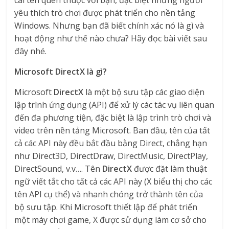
cái tên quen thuộc với bạn, đặc biệt những người
yêu thích trò chơi được phát triển cho nền tảng
Windows. Nhưng bạn đã biết chính xác nó là gì và
hoạt động như thế nào chưa? Hãy đọc bài viết sau
đây nhé.
Microsoft DirectX là gì?
Microsoft
DirectX
là một bộ sưu tập các giao diện
lập trình ứng dụng (API) để xử lý các tác vụ liên quan
đến đa phương tiện, đặc biệt là lập trình trò chơi và
video trên nền tảng Microsoft. Ban đầu, tên của tất
cả các API này đều bắt đầu bằng Direct, chẳng hạn
như Direct3D, DirectDraw, DirectMusic, DirectPlay,
DirectSound, v.v…. Tên
DirectX
được đặt làm thuật
ngữ viết tắt cho tất cả các API này (X biểu thị cho các
tên API cụ thể) và nhanh chóng trở thành tên của
bộ sưu tập. Khi Microsoft thiết lập để phát triển
một máy chơi game, X được sử dụng làm cơ sở cho