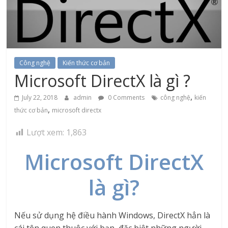
Công nghệ
Kiến thức cơ bản
Microsoft DirectX là gì ?
,
July 22, 2018
admin
0 Comments
công nghệ
kiến
,
thức cơ bản
microsoft directx
Lượt xem:
1,863
Microsoft DirectX
là gì?
Nếu sử dụng hệ điều hành Windows, DirectX hẳn là