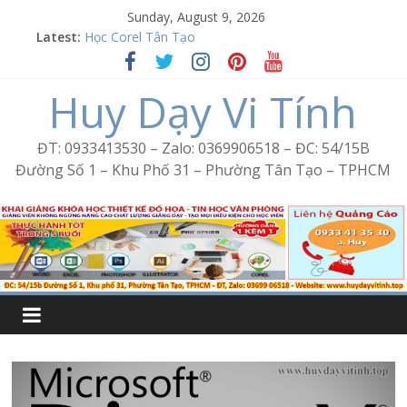
Skip
Sunday, August 9, 2026
to
Latest:
Học Corel Tân Tạo
content
Cách tạo USB Boot bằng Ventoy
Khóa học Photoshop tại Tân Tạo
Huy Dạy Vi Tính
Excel Bình Trị Đông – Vi tính văn phòng cấp tốc
Word Bình Trị Đông – Tin học văn phòng cấp tốc
ĐT: 0933413530 – Zalo: 0369906518 – ĐC: 54/15B
Đường Số 1 – Khu Phố 31 – Phường Tân Tạo – TPHCM