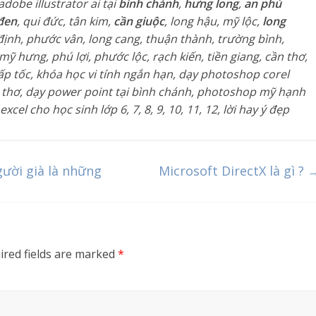
dobe illustrator ai tại
bình chánh
,
hưng long
,
an phú
đen
, qui đức, tân kim,
cần giuộc
, long hậu, mỹ lộc,
long
 định, phước vân, long cang, thuận thành, trường bình,
mỹ hưng, phú lợi, phước lộc, rạch kiến, tiền giang, cần thơ,
cấp tốc, khóa học vi tính ngắn hạn, dạy photoshop corel
ần thơ, dạy power point tại bình chánh, photoshop mỹ hạnh
l cho học sinh lớp 6, 7, 8, 9, 10, 11, 12, lời hay ý đẹp
gười già là những
Microsoft DirectX là gì ?
ired fields are marked
*