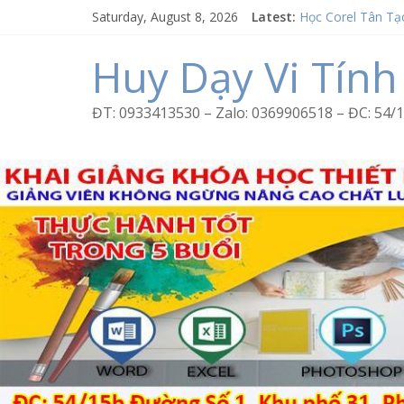
Skip
Saturday, August 8, 2026
Latest:
Học Corel Tân Tạ
to
Cách tạo USB Bo
content
Khóa học Photosh
Huy Dạy Vi Tính
Excel Bình Trị Đô
Word Bình Trị Đô
ĐT: 0933413530 – Zalo: 0369906518 – ĐC: 5