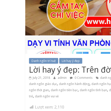
Danh ngôn trí tuệ
Lời hay ý đẹp
Lời hay ý đẹp: Trên đờ
July 21, 2018
admin
0 Comments
danh ng
,
,
danh ngôn giáo dục
danh ngôn hành động
danh ngôn hạ
,
,
,
ngôn thời gian
danh ngôn tiền bạc
danh ngôn tình bạn
d
,
trẻ
danh ngôn vui vẻ
Lượt xem:
2,110