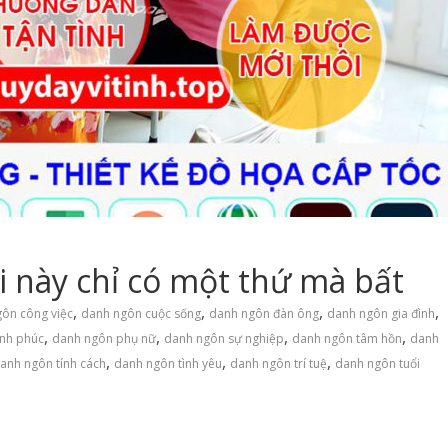
i này chỉ có một thứ mà bất
,
,
,
,
ôn công việc
danh ngôn cuộc sống
danh ngôn đàn ông
danh ngôn gia đình
,
,
,
,
nh phúc
danh ngôn phụ nữ
danh ngôn sự nghiệp
danh ngôn tâm hồn
danh
,
,
,
anh ngôn tính cách
danh ngôn tình yêu
danh ngôn trí tuệ
danh ngôn tuổi