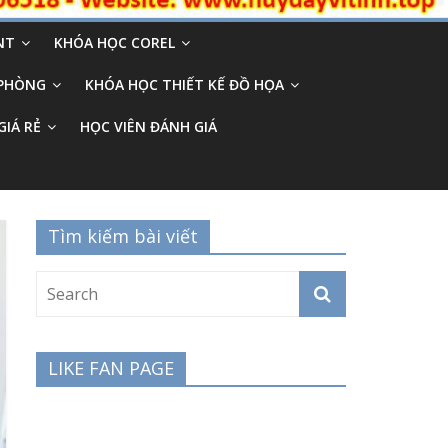
NT
KHÓA HỌC COREL
 PHÒNG
KHÓA HỌC THIẾT KẾ ĐỒ HỌA
GIÁ RẺ
HỌC VIÊN ĐÁNH GIÁ
Tìm kiếm bài viết
LIKE FAN PAGE