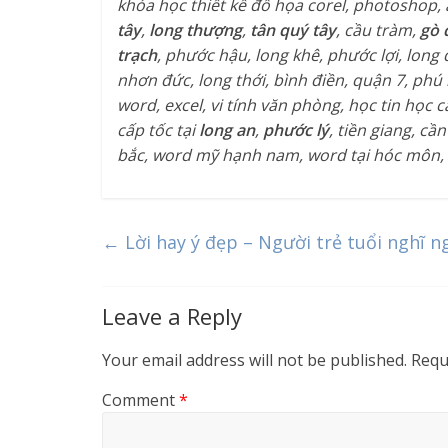
khóa học thiết kế đồ họa corel, photoshop, a
tây
,
long thượng
,
tân quý tây
, cầu tràm,
gò 
trạch
, phước hậu, long khê, phước lợi, long
nhơn đức, long thới, bình điền, quận 7, phú 
word, excel, vi tính văn phòng, học tin học 
cấp tốc tại
long an
,
phước lý
, tiền giang, c
bắc, word mỹ hạnh nam, word tại hóc môn, exce
←
Lời hay ý đẹp – Người trẻ tuổi nghĩ n
Leave a Reply
Your email address will not be published.
Requ
Comment
*