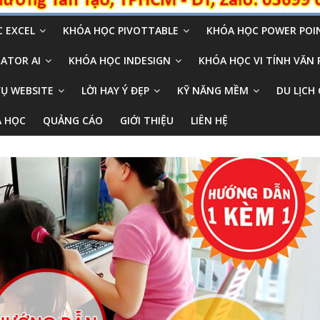
 EXCEL
KHÓA HỌC PIVOTTABLE
KHÓA HỌC POWER POI
ATOR AI
KHÓA HỌC INDESIGN
KHÓA HỌC VI TÍNH VĂN
VỤ WEBSITE
LỜI HAY Ý ĐẸP
KỸ NĂNG MỀM
DU LỊCH 
A HỌC
QUẢNG CÁO
GIỚI THIỆU
LIÊN HỆ