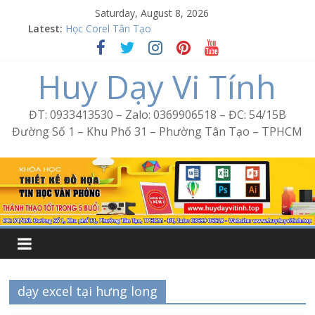
Skip
Saturday, August 8, 2026
to
Latest:
Word Bình Trị Đông – Tin học văn phòng cấp tốc
content
Học Corel Tân Tạo
Cách tạo USB Boot bằng Ventoy
Huy Dạy Vi Tính
Khóa học Photoshop tại Tân Tạo
Excel Bình Trị Đông – Vi tính văn phòng cấp tốc
ĐT: 0933413530 – Zalo: 0369906518 – ĐC: 54/15B
Đường Số 1 – Khu Phố 31 – Phường Tân Tạo – TPHCM
dạy excel tại hưng long