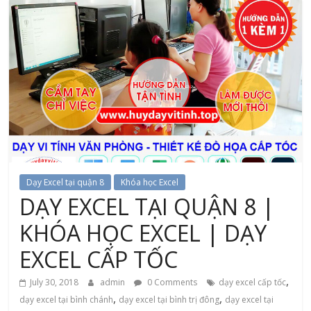
Dạy Excel tại quận 8
Khóa học Excel
DẠY EXCEL TẠI QUẬN 8 |
KHÓA HỌC EXCEL | DẠY
EXCEL CẤP TỐC
,
July 30, 2018
admin
0 Comments
dạy excel cấp tốc
,
,
dạy excel tại bình chánh
dạy excel tại bình trị đông
dạy excel tại