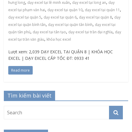
,
,
,
hưng long
dạy excel tại lê minh xuân
dạy excel tại long an
dạy
,
,
,
excel tại phạm văn hai
dạy excel tại quận 10
dạy excel tại quận 11
,
,
,
dạy excel tại quận 5
dạy excel tại quận 6
dạy excel tại quận 8
dạy
,
,
excel tại quận bình tân
dạy excel tại quận tân bình
dạy excel tại
,
,
,
quận tân phú
dạy excel tại tân tạo
dạy excel tại trần đại nghĩa
dạy
,
excel tại trần văn giàu
khóa học excel
Lượt xem: 2,039 DẠY EXCEL TẠI QUẬN 8 | KHÓA HỌC
EXCEL | DẠY EXCEL CẤP TỐC ĐT: 0933 41
Read more
Tìm kiếm bài viết