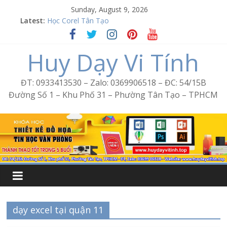
Skip
Sunday, August 9, 2026
to
Latest:
Học Corel Tân Tạo
content
Cách tạo USB Boot bằng Ventoy
Khóa học Photoshop tại Tân Tạo
Huy Dạy Vi Tính
Excel Bình Trị Đông – Vi tính văn phòng cấp tốc
Word Bình Trị Đông – Tin học văn phòng cấp tốc
ĐT: 0933413530 – Zalo: 0369906518 – ĐC: 54/15B
Đường Số 1 – Khu Phố 31 – Phường Tân Tạo – TPHCM
dạy excel tại quận 11