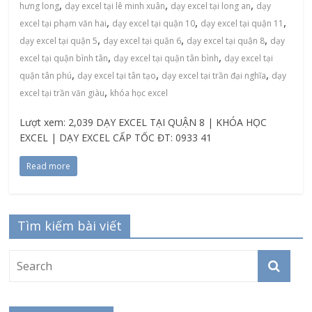
,
,
,
hưng long
dạy excel tại lê minh xuân
dạy excel tại long an
dạy
,
,
,
excel tại phạm văn hai
dạy excel tại quận 10
dạy excel tại quận 11
,
,
,
dạy excel tại quận 5
dạy excel tại quận 6
dạy excel tại quận 8
dạy
,
,
excel tại quận bình tân
dạy excel tại quận tân bình
dạy excel tại
,
,
,
quận tân phú
dạy excel tại tân tạo
dạy excel tại trần đại nghĩa
dạy
,
excel tại trần văn giàu
khóa học excel
Lượt xem: 2,039 DẠY EXCEL TẠI QUẬN 8 | KHÓA HỌC
EXCEL | DẠY EXCEL CẤP TỐC ĐT: 0933 41
Read more
Tìm kiếm bài viết