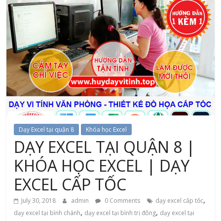
Dạy Excel tại quận 8
Khóa học Excel
DẠY EXCEL TẠI QUẬN 8 |
KHÓA HỌC EXCEL | DẠY
EXCEL CẤP TỐC
,
July 30, 2018
admin
0 Comments
dạy excel cấp tốc
,
,
dạy excel tại bình chánh
dạy excel tại bình trị đông
dạy excel tại