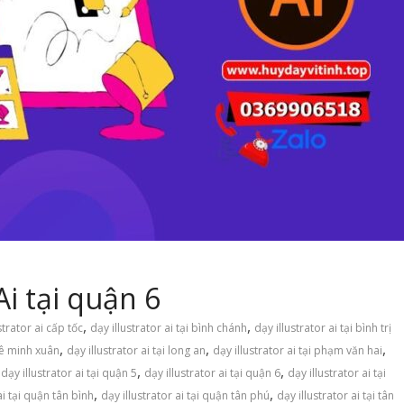
Ai tại quận 6
,
,
strator ai cấp tốc
dạy illustrator ai tại bình chánh
dạy illustrator ai tại bình trị
,
,
,
 lê minh xuân
dạy illustrator ai tại long an
dạy illustrator ai tại phạm văn hai
,
,
,
dạy illustrator ai tại quận 5
dạy illustrator ai tại quận 6
dạy illustrator ai tại
,
,
ai tại quận tân bình
dạy illustrator ai tại quận tân phú
dạy illustrator ai tại tân