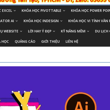
 EXCEL
KHÓA HỌC PIVOTTABLE
KHÓA HỌC POWER POI
ATOR AI
KHÓA HỌC INDESIGN
KHÓA HỌC VI TÍNH VĂN
VỤ WEBSITE
LỜI HAY Ý ĐẸP
KỸ NĂNG MỀM
DU LỊCH 
A HỌC
QUẢNG CÁO
GIỚI THIỆU
LIÊN HỆ