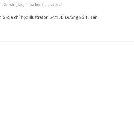
,
ại trần văn giàu
khóa học illustrator ai
ận 6 Địa chỉ học Illustrator: 54/15B Đường Số 1, Tân