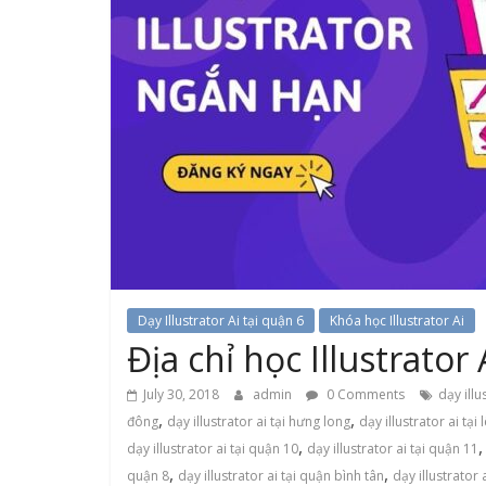
Dạy Illustrator Ai tại quận 6
Khóa học Illustrator Ai
Địa chỉ học Illustrator 
July 30, 2018
admin
0 Comments
dạy illu
,
,
đông
dạy illustrator ai tại hưng long
dạy illustrator ai tại
,
dạy illustrator ai tại quận 10
dạy illustrator ai tại quận 11
,
,
quận 8
dạy illustrator ai tại quận bình tân
dạy illustrator 