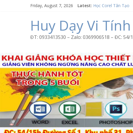
Word Bình Trị Đông 
Skip
Friday, August 7, 2026
Latest:
Học Corel Tân Tạo
to
Cách tạo USB Boot 
content
Huy Dạy Vi Tính
Khóa học Photoshop
Excel Bình Trị Đông 
ĐT: 0933413530 – Zalo: 0369906518 – ĐC: 5