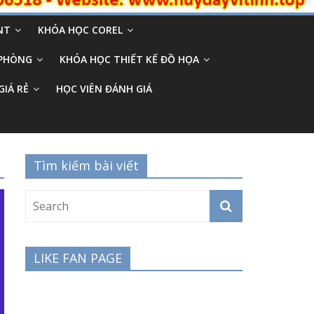
NT
KHÓA HỌC COREL
 PHÒNG
KHÓA HỌC THIẾT KẾ ĐỒ HỌA
GIÁ RẺ
HỌC VIÊN ĐÁNH GIÁ
Tìm kiếm bài viết
LIKE FAN PAGE