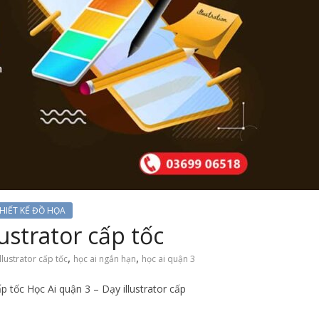
HIẾT KẾ ĐỒ HỌA
ustrator cấp tốc
,
,
llustrator cấp tốc
học ai ngắn hạn
học ai quận 3
p tốc Học Ai quận 3 – Dạy illustrator cấp