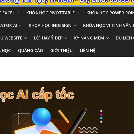
 EXCEL
KHÓA HỌC PIVOTTABLE
KHÓA HỌC POWER POI
ATOR AI
KHÓA HỌC INDESIGN
KHÓA HỌC VI TÍNH VĂN
VỤ WEBSITE
LỜI HAY Ý ĐẸP
KỸ NĂNG MỀM
DU LỊCH 
A HỌC
QUẢNG CÁO
GIỚI THIỆU
LIÊN HỆ