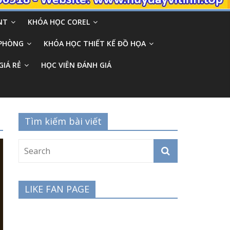
NT
KHÓA HỌC COREL
 PHÒNG
KHÓA HỌC THIẾT KẾ ĐỒ HỌA
GIÁ RẺ
HỌC VIÊN ĐÁNH GIÁ
Tìm kiếm bài viết
LIKE FAN PAGE