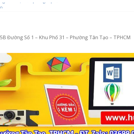
ng – Tin học văn phòng cấp tốc
ạo
ot bằng Ventoy
hop tại Tân Tạo
ng – Vi tính văn phòng cấp tốc
4/15B Đường Số 1 – Khu Phố 31 – Phường Tân Tạo – TPHCM