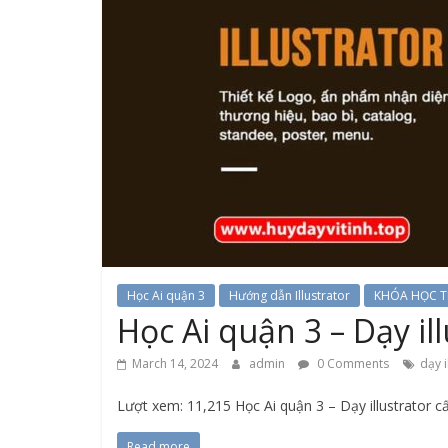
Học Ai quận 3
Hướng dẫn Illustrator
KHÓA HỌC T
Học Ai quận 3 – Dạy ill
March 14, 2024
admin
0 Comments
dạy i
Lượt xem: 11,215 Học Ai quận 3 – Dạy illustrator cấ
Read more