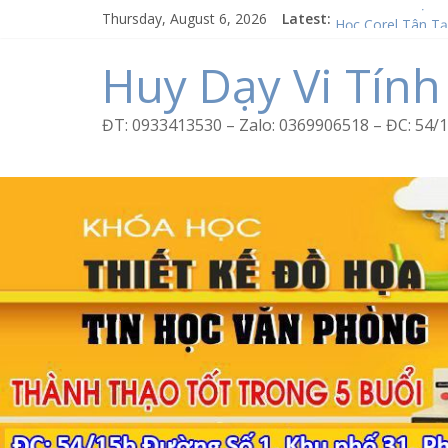
Skip
Thursday, August 6, 2026
Latest:
Word Bình Trị Đô
to
Học Corel Tân T
content
Cách tạo USB Bo
Huy Dạy Vi Tính
Khóa học Photos
Excel Bình Trị Đô
ĐT: 0933413530 – Zalo: 0369906518 – ĐC: 5