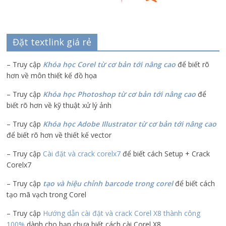
Đặt textlink giá rẻ
– Truy cập
Khóa học Corel từ cơ bản tới nâng cao
để biết rõ
hơn về môn thiết kế đồ họa
– Truy cập
Khóa học Photoshop từ cơ bản tới nâng cao
để
biết rõ hơn về kỹ thuật xử lý ảnh
– Truy cập
Khóa học Adobe Illustrator
từ cơ bản tới nâng cao
để biết rõ hơn về thiết kế vector
– Truy cập
Cài đặt và crack corelx7
để biết cách Setup + Crack
Corelx7
– Truy cập
tạo và hiệu chỉnh barcode trong corel
để biết cách
tạo mã vạch trong Corel
– Truy cập
Hướng dẫn cài đặt và crack Corel X8 thành công
100%
dành cho bạn chưa biết cách cài Corel X8