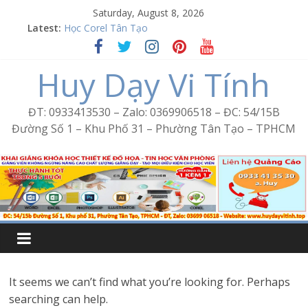
Skip
Saturday, August 8, 2026
Word Bình Trị Đông – Tin học văn phòng cấp tốc
to
Latest:
Học Corel Tân Tạo
content
Cách tạo USB Boot bằng Ventoy
Khóa học Photoshop tại Tân Tạo
Huy Dạy Vi Tính
Excel Bình Trị Đông – Vi tính văn phòng cấp tốc
ĐT: 0933413530 – Zalo: 0369906518 – ĐC: 54/15B
Đường Số 1 – Khu Phố 31 – Phường Tân Tạo – TPHCM
It seems we can’t find what you’re looking for. Perhaps
searching can help.